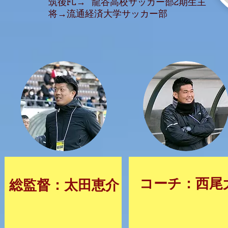
筑後FC→ 龍谷高校サッカー部2期生主
将→流通経済大学サッカー部
​コーチ：西尾
総監督：太田恵介