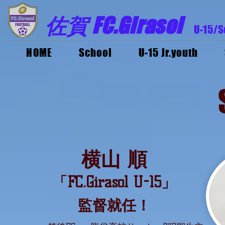
佐賀 FC.Girasol
U-15/S
HOME
School
U-15 Jr.youth
横山 順
「FC.Girasol U-15」
監督就任！